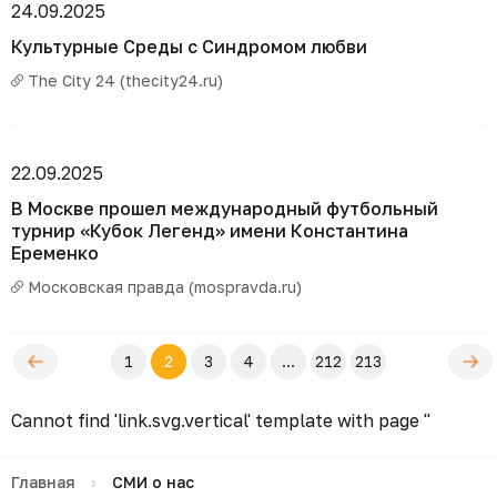
24.09.2025
Культурные Среды с Синдромом любви
The City 24 (thecity24.ru)
22.09.2025
В Москве прошел международный футбольный
турнир «Кубок Легенд» имени Константина
Еременко
Московская правда (mospravda.ru)
←
Следующ
1
2
3
4
...
212
213
редыдущая
→
Cannot find 'link.svg.vertical' template with page ''
Главная
›
СМИ о нас