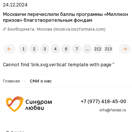
24.12.2024
Москвичи перечислили баллы программы «Миллион
призов» благотворительным фондам
БезФормата. Москва (moskva.bezformata.com)
←
Следующ
1
2
3
4
6
7
...
212
213
редыдущая
→
Cannot find 'link.svg.vertical' template with page ''
Главная
›
СМИ о нас
+7 (977) 418-45-00
info@fondsl.ru