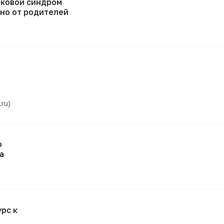
иковой синдром
ьно от родителей
ru)
о
а
рс к