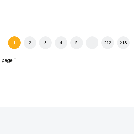
1
2
3
4
5
...
212
213
 page ''