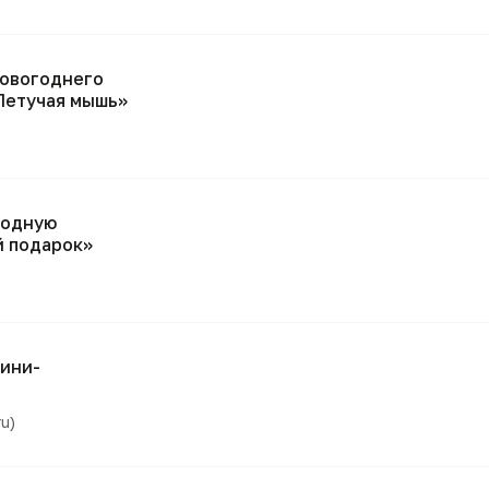
новогоднего
Летучая мышь»
годную
й подарок»
мини-
u)