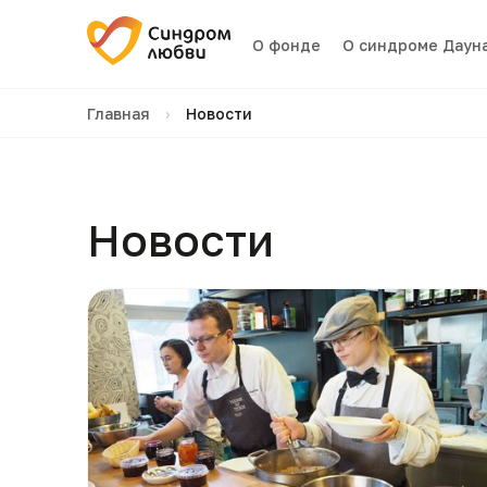
О фонде
О синдроме Даун
Главная
›
Новости
Новости