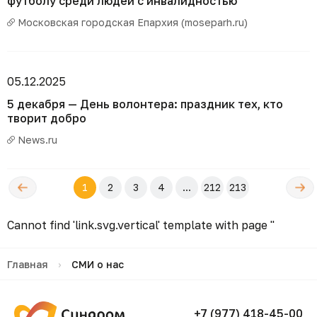
футболу среди людей с инвалидностью
Московская городская Епархия (moseparh.ru)
05.12.2025
5 декабря — День волонтера: праздник тех, кто
творит добро
News.ru
←
Следующ
1
2
3
4
...
212
213
редыдущая
→
Cannot find 'link.svg.vertical' template with page ''
Главная
›
СМИ о нас
+7 (977) 418-45-00