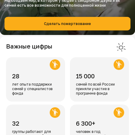
Мы создаем мир, в котором у людей с синдромом Дауна и их
семей есть все возможности для полноценной жизни
Сделать пожертвование
Важные цифры
28
15 000
лет опыта поддержки
семей по всей России
семей у специалистов
приняли участие в
фонда
программе фонда
32
6 300+
группы работают для
человек в год