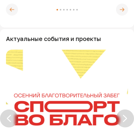
←
следую
предыдущая
истори
история
→
Актуальные события и проекты