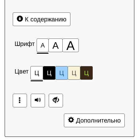
К содержанию
А
Шрифт
А
А
Цвет
Ц
Ц
Ц
Ц
Ц
Дополнительно