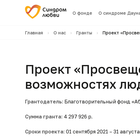
О фонде
О синдроме Даун
Главная
›
О нас
›
Гранты
›
Проект «Просве
Проект «Просвеще
возможностях лю
Грантодатель:
Благотворительный фонд «А
Сумма гранта:
4 297 926 р.
Сроки проекта:
01 сентября 2021 – 31 августа