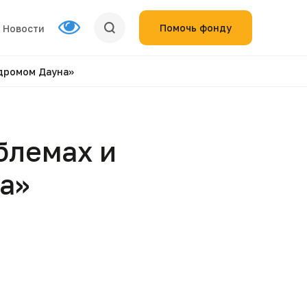
Помочь фонду
Новости
дромом Дауна»
блемах и
а»