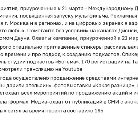
иятия, приуроченные к 21 марта - Международному Д
пания, посвященная запуску мультфильма. Рекламная
в г. Москва и в регионах, и на цифровых экранах в а
е любых. Помогайте без условий» на каналах Дисней, 
ромом Дауна.
Охваты кампании, приуроченной к 21 мар
торого специально приглашенные спикеры рассказывал
о времени и про подход к созданию подкастов. Спике
ль студии подкастов «Богема». 170 регистраций на Та
 смотрели трансляцию на Youtube
022 года осуществлено продвижение средствами интерн
Мы дарили апельсин», фотовыставки «Какая разница»,
л охват всех мероприятий по продвижению акций и 
 платформах. Медиа-охват от публикаций в СМИ с анон
ых сетях за время проекта составило
185