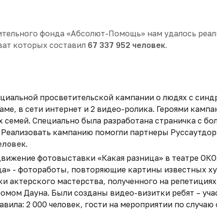
ительного фонда «Абсолют-Помощь» нам удалось реал
ват которых составил
67 337 952 человек
.
оциальной просветительской кампании о людях с синд
ме, в сети интернет и 2 видео-ролика. Героями камп
их семей. Специально была разработана страничка с б
 Реализовать кампанию помогли партнеры Руссаутдор,
еловек
.
движение фотовыставки «Какая разница» в театре ОКО
ица» - фотоработы, повторяющие картины известных х
и актерского мастерства, полученного на репетициях
омом Дауна. Были созданы видео-визитки ребят – уча
вила: 2 000 человек, гости на мероприятии по случаю