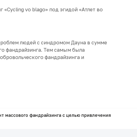
г «Cycling vo blago» под эгидой «Атлет во
проблем людей с синдромом Дауна в сумме
го фандрайзинга. Тем самым была
 добровольческого фандрайзинга и
ент массового фандрайзинга с целью привлечения