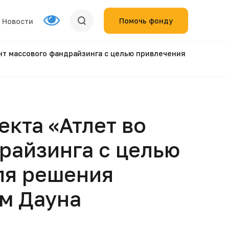
Помочь фонду
Новости
ент массового фандрайзинга с целью привлечения
екта «Атлет во
райзинга с целью
ля решения
м Дауна