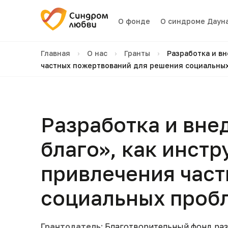
О фонде
О синдроме Даун
Главная
›
О нас
›
Гранты
›
Разработка и вн
частных пожертвований для решения социальны
Разработка и внед
благо», как инст
привлечения час
социальных проб
Грантодатель:
Благотворительный фонд раз