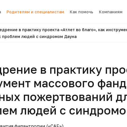
а
Родителям и специалистам
Как помочь
Компаниям
едрение в практику проекта «Атлет во благо», как инструм
х проблем людей с синдромом Дауна
рение в практику про
румент массового фанд
тных пожертвований д
лем людей с синдромо
вития филантропии («CAF»)