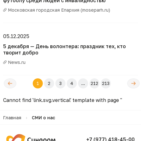
футболу среди людей с инвалидностью
Московская городская Епархия (moseparh.ru)
05.12.2025
5 декабря — День волонтера: праздник тех, кто
творит добро
News.ru
←
Следующ
1
2
3
4
...
212
213
редыдущая
→
Cannot find 'link.svg.vertical' template with page ''
Главная
›
СМИ о нас
+7 (977) 418-45-00