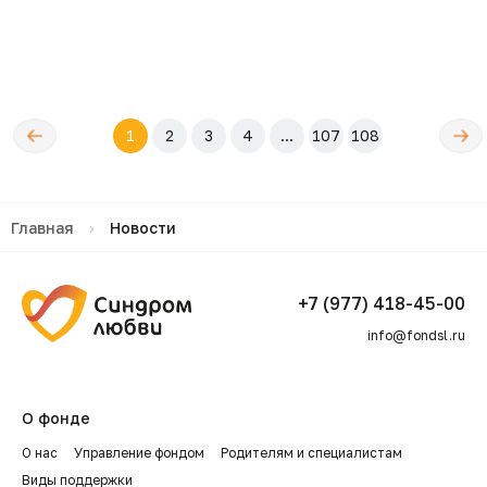
←
Следующ
1
2
3
4
...
107
108
редыдущая
→
Главная
›
Новости
+7 (977) 418-45-00
info@fondsl.ru
О фонде
О нас
Управление фондом
Родителям и специалистам
Виды поддержки