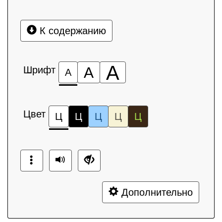
К содержанию
А
Шрифт
А
А
Цвет
Ц
Ц
Ц
Ц
Ц
Дополнительно