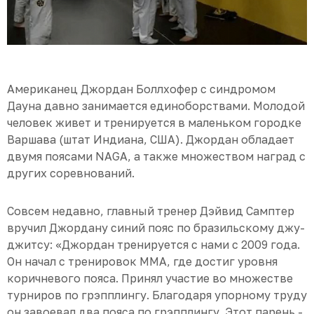
Американец Джордан Боллхофер с синдромом
Дауна давно занимается единоборствами. Молодой
человек живет и тренируется в маленьком городке
Варшава (штат Индиана, США). Джордан обладает
двумя поясами NAGA, а также множеством наград с
других соревнований.
Совсем недавно, главный тренер Дэйвид Самптер
вручил Джордану синий пояс по бразильскому джу-
джитсу: «Джордан тренируется с нами с 2009 года.
Он начал с тренировок ММА, где достиг уровня
коричневого пояса. Принял участие во множестве
турниров по грэпплингу. Благодаря упорному труду
он завоевал два пояса по грэпплингу. Этот парень -