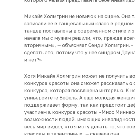
которого нельзя представить себе инвалидо
Микайя Холмгрин не новичок на сцене. Она та
записали ее в танцевальный класс в родном
танцев поставлены в современном стиле и э
начала мы с мужем решили, что, прежде всег
вторичным», — объясняет Сенди Холмгрин. -
сделать это, потому что у нее синдром Даун
и нет?»
Хотя Микайя Холмгрин может не получить в
конкурсе красоты она сможет рассказать о с
конкурса, которая посвящена интервью. К н
университете Бефель. А еще молодая женщин
поддерживает форму, так как предстоит деф
участием в конкурсе красоты «Мисс Миннес
возможности людей, имеющих инвалидность и
весь мир видел, что я могу делать то, что с
красивы и талантливы», — сказала она.