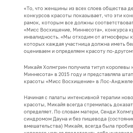
«То, что женщины из всех слоев общества д
конкурсов красоты показывает, что эти кон
рамок, которым все должны соответствоват
«Мисс Восхищение, Миннесота», конкурса 
инвалидность. «Мы отходим от атмосферы к
которых каждая участница должна иметь бел
оцениваем и определяем красоту по-другом
Микайя Холмгрин получила титул королевы 
Миннесота» в 2015 году и представляла шт
красоты «Мисс Восхищение» в Лос-Анджеле
Начиная с палаты интенсивной терапии но
красоты, Микайя всегда стремилась доказать
определяет. По словам матери, Сенди Холмгр
синдромом Дауна и без пищевода (состояние
вмешательства) Микайя, всегда была пробив