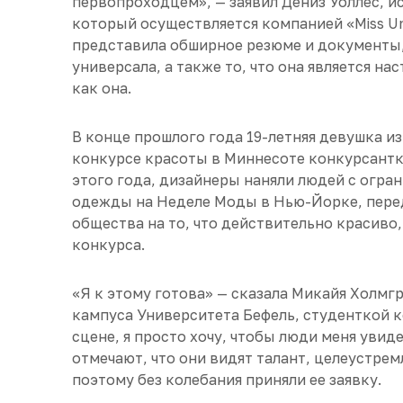
первопроходцем», — заявил Дениз Уоллес, 
который осуществляется компанией «Miss Uni
представила обширное резюме и документы
универсала, а также то, что она является н
как она.
В конце прошлого года 19-летняя девушка из
конкурсе красоты в Миннесоте конкурсантко
этого года, дизайнеры наняли людей с огр
одежды на Неделе Моды в Нью-Йорке, пер
общества на то, что действительно красиво
конкурса.
«Я к этому готова» — сказала Микайя Холмг
кампуса Университета Бефель, студенткой ко
сцене, я просто хочу, чтобы люди меня уви
отмечают, что они видят талант, целеустрем
поэтому без колебания приняли ее заявку.