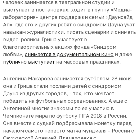
человек занимается в театральной студии и
выступает в постановках, ходит в группу «Медиа-
лаборатория» центра поддержки семьи «Даунсайд
Ап», где его и других ребят с синдромом Дауна учат
навыкам журналистики, писать сценарии и снимать
видео-ролики. Гриша участвует в
благотворительных акциях фонда «Синдром
любви»,
снимается в документальном кино
и даже
публично выступает
на массовых праздниках.
Ангелина Макарова занимается футболом. 28 июня
она и Гриша стали послами детей с синдромом
Дауна из других городов, - тех, кто мечтает
победить на футбольных соревнованиях. А еще с
Ангелиной многие знакомы по ее участию в
Чемпионате мира по футболу FIFA 2018 в России.
Она вместе с судьей подбрасывала монетку перед
началом самого первого матча мундиаля – России с
Саудовской Аравией. Для человека с