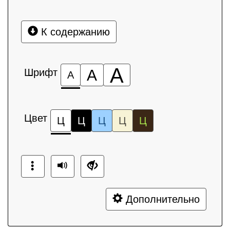
К содержанию
А
Шрифт
А
А
Цвет
Ц
Ц
Ц
Ц
Ц
Дополнительно