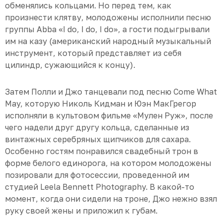
обменялись кольцами. Но перед тем, как
произнести клятву, молодожены исполнили песню
группы Abba «I do, I do, I do», а гости подыгрывали
им на казу (американский народный музыкальный
инструмент, который представляет из себя
цилиндр, сужающийся к концу).
Затем Полли и Джо танцевали под песню Come What
May, которую Николь Кидман и Юэн МакГрегор
исполняли в культовом фильме «Мулен Руж», после
чего надели друг другу кольца, сделанные из
винтажных серебряных щипчиков для сахара.
Особенно гостям понравился свадебный трон в
форме белого единорога, на котором молодожены
позировали для фотосессии, проведенной им
студией Leela Bennett Photography. В какой-то
момент, когда они сидели на троне, Джо нежно взял
руку своей жены и приложил к губам.