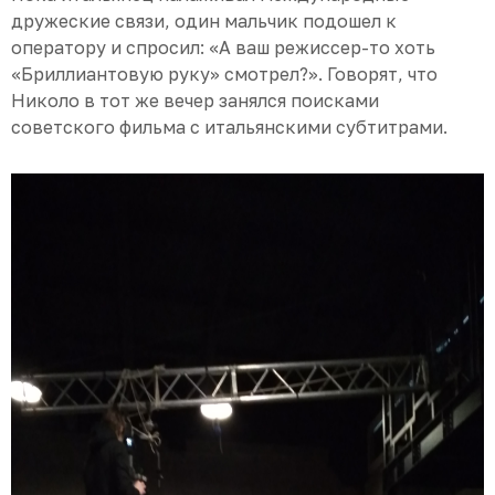
дружеские связи, один мальчик подошел к
оператору и спросил: «А ваш режиссер-то хоть
«Бриллиантовую руку» смотрел?». Говорят, что
Николо в тот же вечер занялся поисками
советского фильма с итальянскими субтитрами.